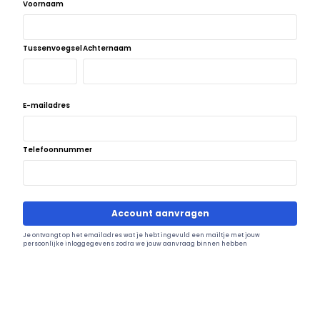
Voornaam
Tussenvoegsel
Achternaam
E-mailadres
Telefoonnummer
Account aanvragen
Je ontvangt op het emailadres wat je hebt ingevuld een mailtje met jouw
persoonlijke inloggegevens zodra we jouw aanvraag binnen hebben